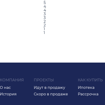
5
4
4
3
3
2
2
1
1
КОМПАНИЯ
ПРОЕКТЫ
КАК КУПИТЬ
О нас
Идут в продажу
Ипотека
История
Скоро в продаже
Рассрочка