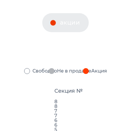
акции
вы
Свободно
Не в продаже
Акция
Секция №
8
8
7
7
6
6
5